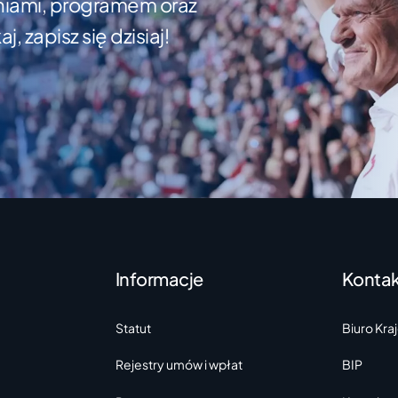
łaniami, programem oraz
 zapisz się dzisiaj!
Informacje
Kontak
Statut
Biuro Kra
Rejestry umów i wpłat
BIP