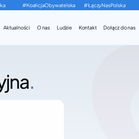
a
#KoalicjaObywatelska
#ŁączyNasPolska
Aktualności
O nas
Ludzie
Kontakt
Dołącz do nas
yjna
.