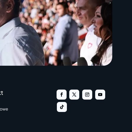
t
jowe