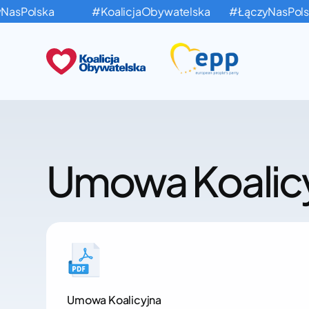
asPolska
#KoalicjaObywatelska
#ŁączyNasPolsk
Umowa Koalic
Umowa Koalicyjna