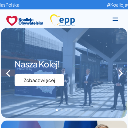
#KoalicjaObywatel
Nasza Kolej!
Zobacz więcej