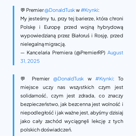
💬 Premier
@DonaldTusk
w
#Krynki
:
My jesteśmy tu, przy tej barierze, która chroni
Polskę i Europę przed wojną hybrydową
wypowiedzianą przez Białoruś i Rosję, przed
nielegalną migracją.
— Kancelaria Premiera (@PremierRP)
August
31, 2025
💬 Premier
@DonaldTusk
w
#Krynki
: To
miejsce uczy nas wszystkich czym jest
solidarność, czym jest zdrada, co znaczy
bezpieczeństwo, jak bezcenna jest wolność i
niepodległość i jak ważne jest, abyśmy dzisiaj
jako cały zachód wyciągnęli lekcję z tych
polskich doświadczeń.