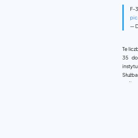
F-
pic
— D
Te lic
35 do
instyt
Służba
osób 
funkcj
dalsze
lepsze
wobec
Pom