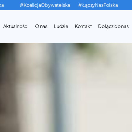
#KoalicjaObywatelska
#ŁączyNasPolska
#
Aktualności
O nas
Ludzie
Kontakt
Dołącz do nas