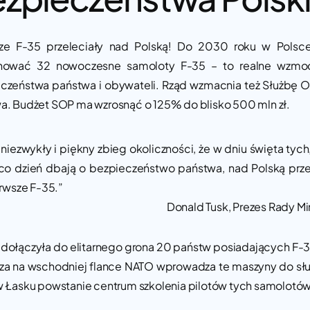
sze F-35 przeleciały nad Polską! Do 2030 roku w Polsc
onować 32 nowoczesne samoloty F-35 – to realne wzmoc
czeństwa państwa i obywateli. Rząd wzmacnia też Służbę 
a. Budżet SOP ma wzrosnąć o 125% do blisko 500 mln zł.
 niezwykły i piękny zbieg okoliczności, że w dniu święta tych,
co dzień dbają o bezpieczeństwo państwa, nad Polską prze
rwsze F-35.”
Donald Tusk, Prezes Rady Mi
 dołączyła do elitarnego grona 20 państw posiadających F-35
za na wschodniej flance NATO wprowadza te maszyny do sł
w Łasku powstanie centrum szkolenia pilotów tych samolotów