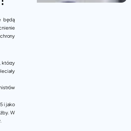
e będą
nienie
Ochrony
 którzy
leciały
nistrów
 i jako
użby. W
.