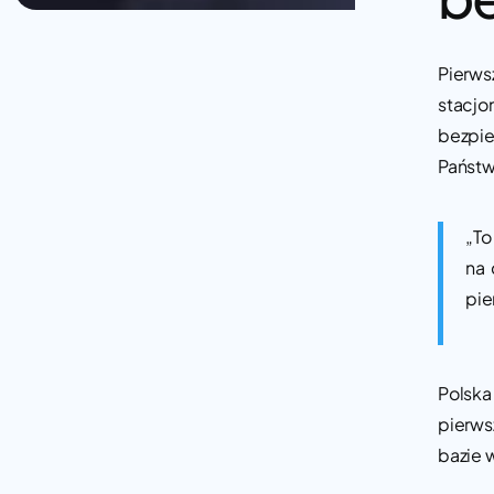
Pierw
stacj
bezpie
Państw
„To
na 
pie
Polska
pierws
bazie 