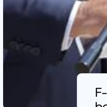
F‑
be