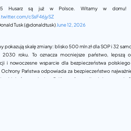
35 Husarz są już w Polsce. Witamy w domu!
.twitter.com/cSsF46jySZ
onald Tusk (@donaldtusk)
June 12, 2026
zby pokazują skalę zmiany: blisko 500 mln zł dla SOP i 32 samo
 2030 roku. To oznacza mocniejsze państwo, lepszą o
ucji i nowoczesne wsparcie dla bezpieczeństwa polskiego
 Ochrony Państwa odpowiada za bezpieczeństwo najważni
i obiektów w kraju. Dziś w formacji służy ponad 2,
onariuszy, czyli o około 150 więcej niż w 2023 roku. Rząd za
 wzmacnianie SOP poprzez większe środki, nowoczesny s
 przygotowanie do nowych zagrożeń, także w cyberprzest
 incydentów dronowych.
imo weta prezydenta, pieniądze z SAFE wspierają takż