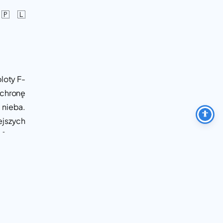
 🇵🇱
loty F-
chronę
 nieba.
ejszych
1 tys.
powiada
przęt i
rzeni i
e SOP –